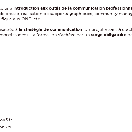
se une
introduction aux outils de la communication professionne
de presse, réalisation de supports graphiques, community man
ifique aux ONG, etc.
nsacrée à
la stratégie de communication
. Un projet visant à ét
 connaissances. La formation s'achève par un
stage obligatoire
de
s
on3.fr
on3.fr