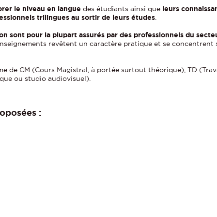
orer le niveau en langue
des étudiants ainsi que
leurs connaissan
essionnels trilingues au sortir de leurs études
.
 sont pour la plupart assurés par des professionnels du secte
 enseignements revêtent un caractère pratique et se concentrent s
e de CM (Cours Magistral, à portée surtout théorique), TD (Trava
ique ou studio audiovisuel).
oposées :