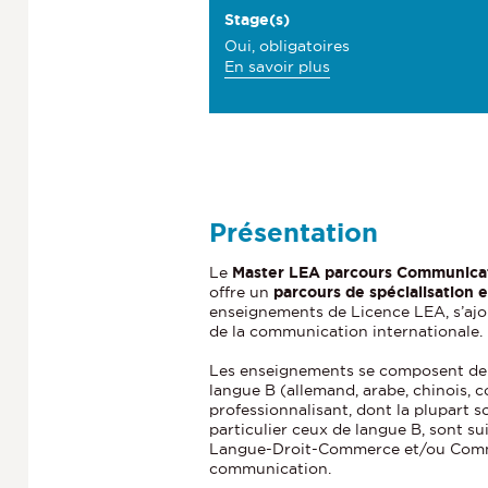
e
Stage(s)
Oui, obligatoires
c
à
En savoir plus
t
p
r
i
o
o
p
o
n
s
s
d
Présentation
e
d
s
Le
Master LEA parcours Communicati
e
offre un
parcours de spécialisation
S
enseignements de Licence LEA, s’ajou
t
l
de la communication internationale.
a
a
g
Les enseignements se composent de t
e
langue B (allemand, arabe, chinois, c
f
(
professionnalisant, dont la plupart 
i
particulier ceux de langue B, sont s
s
Langue-Droit-Commerce et/ou Commer
)
c
communication.