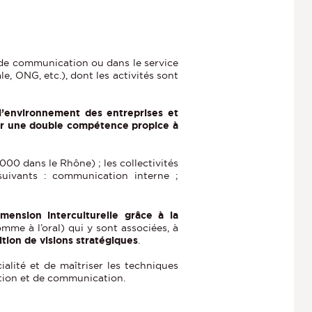
e de communication ou dans le service
e, ONG, etc.), dont les activités sont
’environnement des entreprises et
ter une double compétence propice à
000 dans le Rhône) ; les collectivités
suivants : communication interne ;
ension interculturelle grâce à la
omme à l’oral) qui y sont associées, à
ition de visions stratégiques
.
alité et de maîtriser les techniques
ation et de communication.