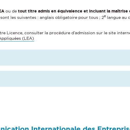
LEA
ou de
tout titre admis en équivalence et incluant la maîtris
e
nt les suivantes : anglais obligatoire pour tous ; 2
langue au ch
tre Licence, consulter la procédure d’admission sur le site interne
Appliquées (LEA)
cation Internationale des Entrepris