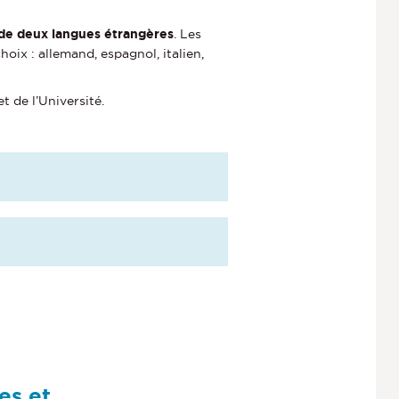
e de deux langues étrangères
. Les
oix : allemand, espagnol, italien,
t de l’Université.
es et