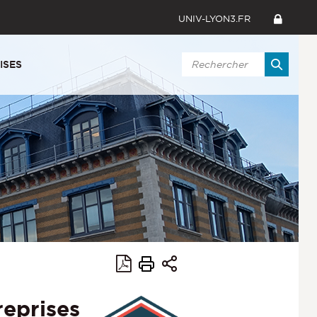
UNIV-LYON3.FR
ISES
reprises