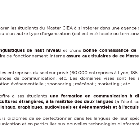
éparer les étudiants du Master CIEA à s’intégrer dans une agenc
d’un autre type d’organisation (collectivité locale ou territorial
guistiques de haut niveau
et d’une
bonne connaissance de l
dre de fonctionnement interne
assure aux titulaires de ce Mas
.
: les entreprises du secteur privé (60.000 entreprises à Lyon, 185.
 agences de communication, etc. Les domaines visés sont les 
on événementielle ; sponsoring ; mécénat ; marketing ; etc.
offre à ses étudiants
une formation en communication à dim
ultures étrangères, à la maîtrise des deux langues
(à l’écrit c
digitaux, graphiques, audiovisuels et événementiels et à l’acquis
urs diplômés de se perfectionner dans les langues de leur spéci
unication et en particulier aux nouvelles technologies d’inform