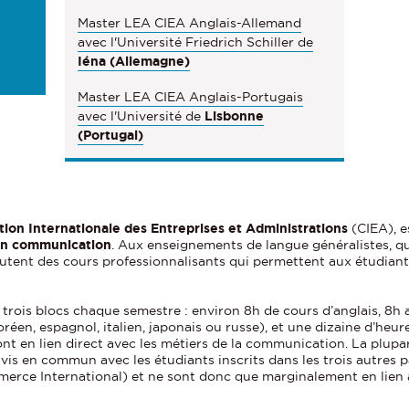
n
Master LEA CIEA Anglais-Allemand
avec l'Université Friedrich Schiller de
s
Iéna (Allemagne)
Master LEA CIEA Anglais-Portugais
avec l'Université de
Lisbonne
(Portugal)
on Internationale des Entreprises et Administrations
(CIEA), e
 en communication
. Aux enseignements de langue généralistes, qui
tent des cours professionnalisants qui permettent aux étudiants
rois blocs chaque semestre : environ 8h de cours d’anglais, 8h
oréen, espagnol, italien, japonais ou russe), et une dizaine d’heu
sont en lien direct avec les métiers de la communication. La plup
uivis en commun avec les étudiants inscrits dans les trois autres
ce International) et ne sont donc que marginalement en lien av