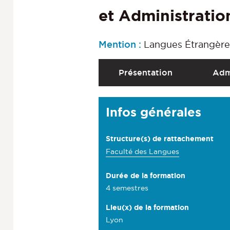
et Administratio
Mention :
Langues Étrangère
A
Présentation
Adm
c
c
D
Infos générales
é
é
d
t
Structure(s) de rattachement
e
a
Faculté des Langues
r
i
a
Durée de la formation
l
4 semestres
u
s
x
Lieu(x) de la formation
Lyon
s