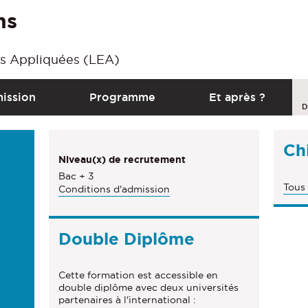
ns
s Appliquées (LEA)
C
ission
Programme
Et après ?
a
D
l
Chi
l
Niveau(x) de recrutement
t
Bac + 3
Tous 
Conditions d'admission
o
a
c
Double Diplôme
t
Cette formation est accessible en
i
double diplôme avec deux universités
o
partenaires à l'international :