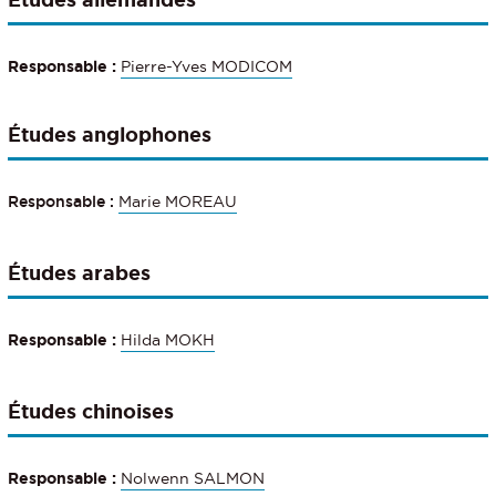
Responsable :
Pierre-Yves MODICOM
Études anglophones
Responsable
:
Marie MOREAU
Études arabes
Responsable
:
Hilda MOKH
Études chinoises
Responsable
:
Nolwenn SALMON