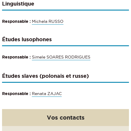
Linguistique
Responsable
:
Michela RUSSO
Études lusophones
Responsable
:
Simele SOARES RODRIGUES
Études slaves (polonais et russe)
Responsable
:
Renata ZAJAC
Vos contacts