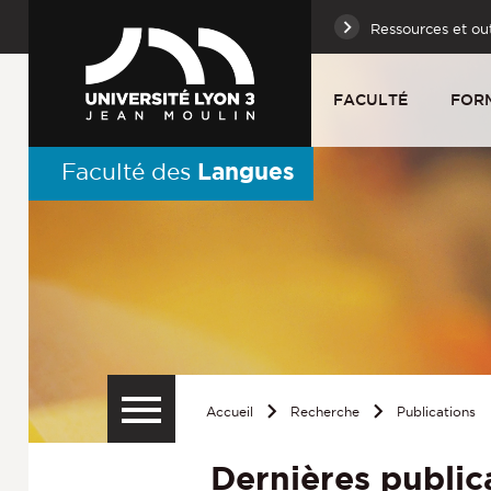
Ressources et out
FACULTÉ
FOR
Langues
Faculté des
Accueil
Recherche
Publications
Dernières public