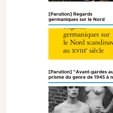
[Parution] Regards
germaniques sur le Nord
scandinave au XVIIIe siècle
[Parution] “Avant-gardes a
prisme du genre de 1945 à 
jours : esthétiques, mémoire
actualités” (Cahiers d’étude
germaniques n°88, 2025)