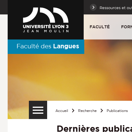
Ressources et out
FACULTÉ
FOR
Langues
Faculté des
Accueil
Recherche
Publications
Dernières public