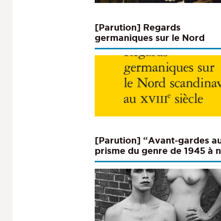
[Parution] Regards
germaniques sur le Nord
scandinave au XVIIIe siècle
[Parution] “Avant-gardes a
prisme du genre de 1945 à 
jours : esthétiques, mémoire
actualités” (Cahiers d’étude
germaniques n°88, 2025)