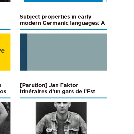
Subject properties in early
modern Germanic languages: A
contrastive corpus-based study
u
[Parution] Jan Faktor
nos
Itinéraires d’un gars de l’Est
s,
entre textes et performances
s