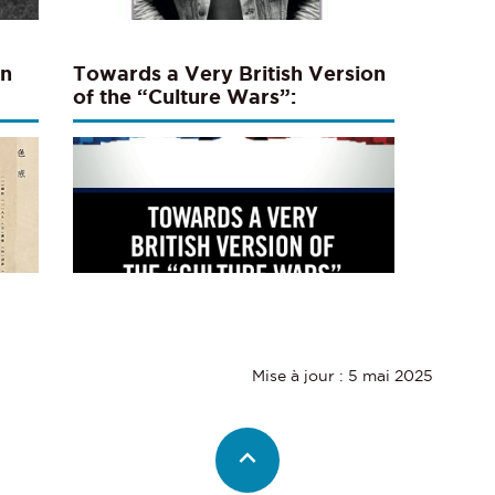
en
Towards a Very British Version
of the “Culture Wars”:
Populism, Social Fractures and
Political Communication
Mise à jour : 5 mai 2025