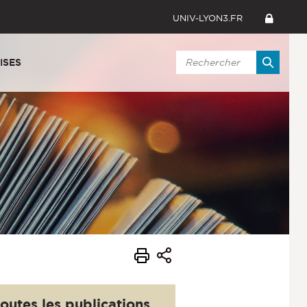
UNIV-LYON3.FR
ISES
outes les publications