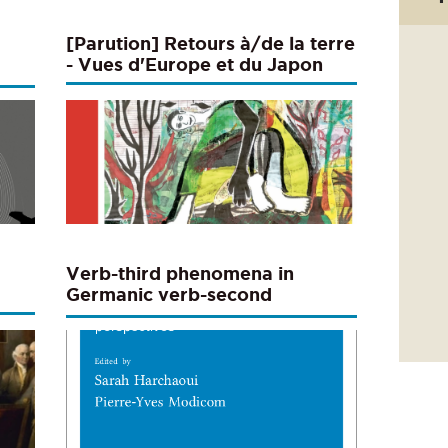
[Parution] Retours à/de la terre
- Vues d'Europe et du Japon
Verb-third phenomena in
Germanic verb-second
languages: Hisctorical and
variational perspectives