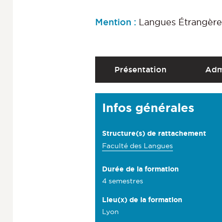
Mention :
Langues Étrangère
A
Présentation
Adm
c
c
D
Infos générales
é
é
d
t
Structure(s) de rattachement
e
a
Faculté des Langues
r
i
a
Durée de la formation
l
4 semestres
u
s
x
Lieu(x) de la formation
Lyon
s