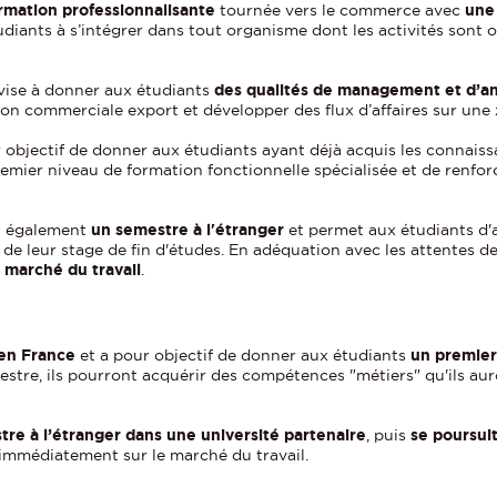
rmation professionnalisante
tournée vers le commerce avec
une
étudiants à s’intégrer dans tout organisme dont les activités sont
vise à donner aux étudiants
des qualités de management et d’an
tion commerciale export et développer des flux d’affaires sur u
 objectif de donner aux étudiants ayant déjà acquis les connais
emier niveau de formation fonctionnelle spécialisée et de renfor
t également
un semestre à l'étranger
et permet aux étudiants d'
de leur stage de fin d'études. En adéquation avec les attentes d
 marché du travail
.
en France
et a pour objectif de donner aux étudiants
un premier
stre, ils pourront acquérir des compétences "métiers" qu'ils au
re à l’étranger dans une université partenaire
, puis
se poursuit
 immédiatement sur le marché du travail.