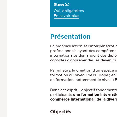
e
Stage(s)
Oui, obligatoires
c
à
En savoir plus
t
p
r
i
o
Présentation
o
p
o
n
La mondialisation et l'interpénétrat
s
professionnels ayant des compétences
s
d
internationales demandent des diplôm
e
capables d'appréhender les devenirs
d
s
e
Par ailleurs, la création d'un espace 
S
formation au niveau de l'Europe ; en
t
l
de formation, notamment le niveau 
a
a
g
Dans cet esprit, l'objectif fondamen
e
f
participants
une formation internati
(
commerce international, de la diversi
i
s
)
c
Objectifs