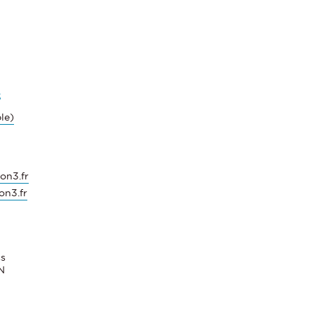
s
le)
on3.fr
on3.fr
cs
N