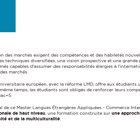
n
s
ion des marchés exigent des compétences et des habiletés nouvell
 techniques diversifiées, une vision prospective et une grande po
és capables d'assumer des responsabilités élargies à l'internat
 des marchés.
universitaire européen, avec la réforme LMD, offre aux étudiants un
 même temps, les étudiants sont obligés de renforcer leurs comp
Bac+5.
tal de ce Master Langues Étrangères Appliquées - Commerce Inter
onale de haut niveau
, une formation construite sur
une approche
té et de la multiculturalité
.