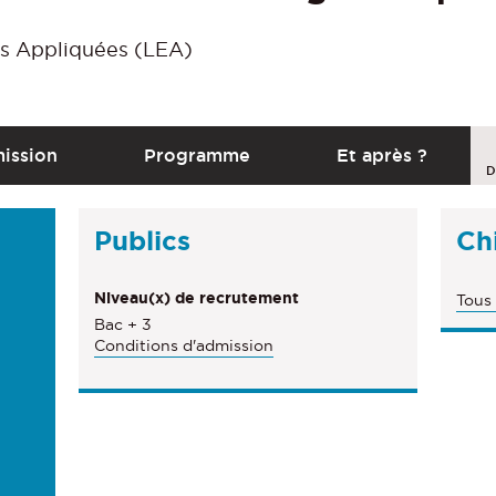
s Appliquées (LEA)
C
ission
Programme
Et après ?
a
D
l
Publics
Chi
l
t
Niveau(x) de recrutement
Tous 
o
Bac + 3
a
Conditions d'admission
c
t
i
o