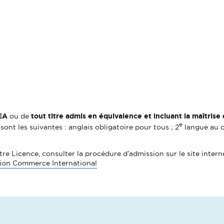
LEA
ou de
tout titre admis en équivalence et incluant la maîtris
e
nt les suivantes : anglais obligatoire pour tous ; 2
langue au ch
tre Licence, consulter la procédure d’admission sur le site interne
tion Commerce International