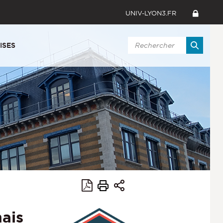
UNIV-LYON3.FR
ISES
ais