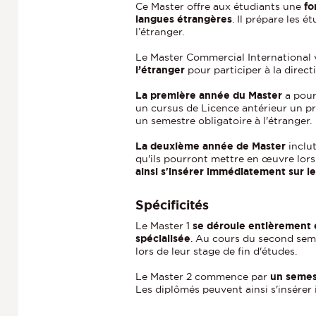
h
Ce Master offre aux étudiants une
fo
langues étrangères
. Il prépare les 
e
l’étranger.
Le Master Commercial International 
l’étranger
pour participer à la direc
La première année du Master
a pour
un cursus de Licence antérieur un pr
un semestre obligatoire à l'étranger.
La deuxième année de Master
inclu
qu'ils pourront mettre en œuvre lors 
ainsi s'insérer immédiatement sur le
Spécificités
Le Master 1
se déroule entièrement 
spécialisée
. Au cours du second seme
lors de leur stage de fin d'études.
Le Master 2 commence par
un semest
Les diplômés peuvent ainsi s'insérer