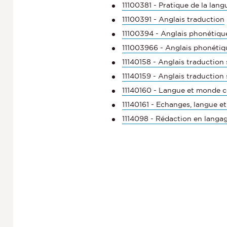
11100381 - Pratique de la lang
11100391 - Anglais traduction
11100394 - Anglais phonétiqu
111003966 - Anglais phonéti
11140158 - Anglais traduction 
11140159 - Anglais traduction 
11140160 - Langue et monde 
11140161 - Echanges, langue et
1114098 - Rédaction en langag