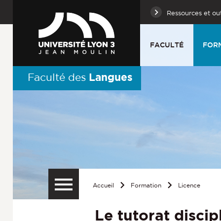
Ressources et out
FACULTÉ
FOR
Langues
Faculté des
Accueil
Formation
Licence
Le tutorat discip