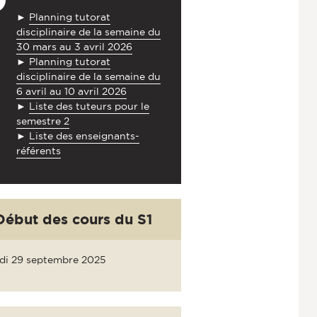
►
Planning tutorat
disciplinaire de la semaine du
30 mars au 3 avril 2026
►
Planning tutorat
disciplinaire de la semaine du
6 avril au 10 avril 2026
►
Liste des tuteurs pour le
semestre 2
►
Liste des enseignants-
référents
Début des cours du S1
di 29 septembre 2025