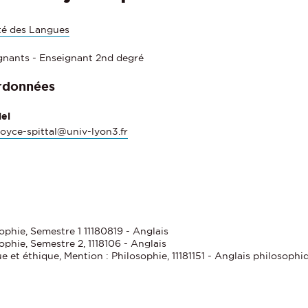
té des Langues
gnants - Enseignant 2nd degré
rdonnées
iel
joyce-spittal@univ-lyon3.fr
ophie, Semestre 1 11180819 - Anglais
ophie, Semestre 2, 1118106 - Anglais
ue et éthique, Mention : Philosophie, 11181151 - Anglais philosophi