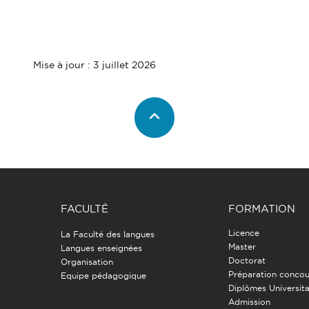
Mise à jour : 3 juillet 2026
FACULTÉ
FORMATION
Licence
La Faculté des langues
Master
Langues enseignées
Doctorat
Organisation
Préparation concou
Equipe pédagogique
Diplômes Universita
Admission