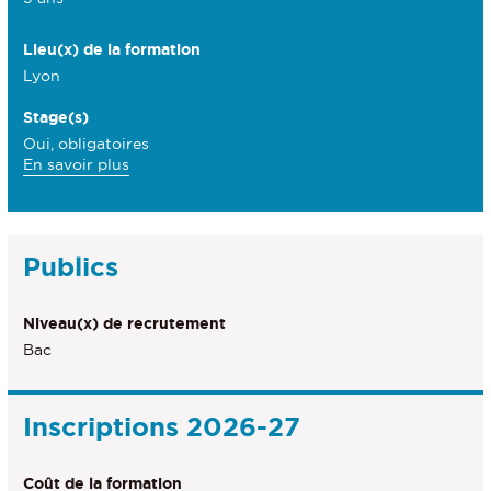
Lieu(x) de la formation
Lyon
Stage(s)
Oui, obligatoires
à
En savoir plus
propos
des
Stage(s)
Publics
Niveau(x) de recrutement
Bac
Inscriptions 2026-27
Coût de la formation