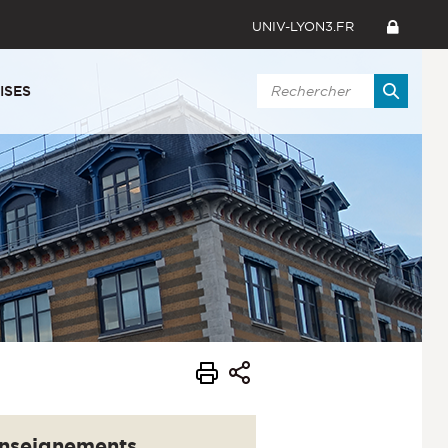
UNIV-LYON3.FR
ISES
nseignements