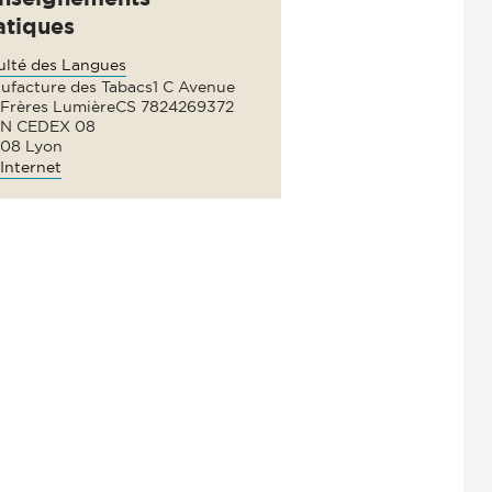
atiques
ulté des Langues
ufacture des Tabacs1 C Avenue
 Frères LumièreCS 7824269372
N CEDEX 08
08 Lyon
Internet