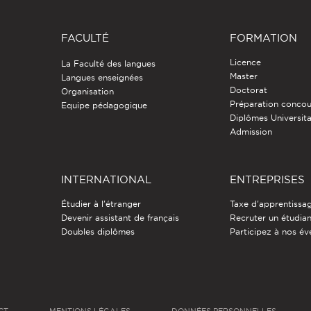
FACULTÉ
FORMATION
Licence
La Faculté des langues
Master
Langues enseignées
Doctorat
Organisation
Préparation concou
Equipe pédagogique
Diplômes Universita
Admission
INTERNATIONAL
ENTREPRISES
Étudier à l'étranger
Taxe d'apprentissa
Devenir assistant de français
Recruter un étudia
Doubles diplômes
Participez à nos é
CT
MENTIONS LÉGALES
DONNÉES PERSONNELLES