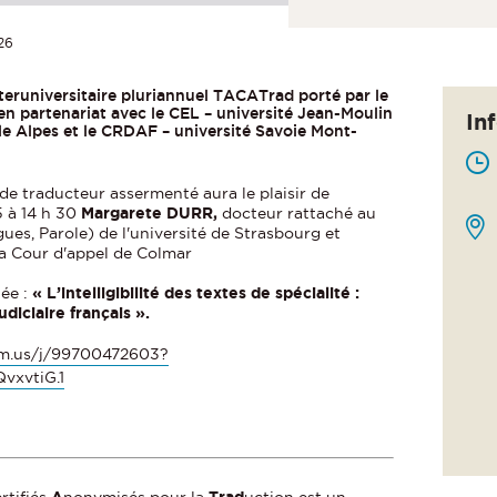
26
teruniversitaire pluriannuel TACATrad porté par le
n partenariat avec le CEL – université Jean-Moulin
In
le Alpes et le CRDAF – université Savoie Mont-
 de traducteur assermenté aura le plaisir de
5 à 14 h 30
Margarete DURR,
docteur rattaché au
ues, Parole) de l'université de Strasbourg et
la Cour d'appel de Colmar
lée :
« L’intelligibilité des textes de spécialité :
diciaire français ».
om.us/j/99700472603?
xvtiG.1
ertifiés
A
nonymisés pour la
Trad
uction est un