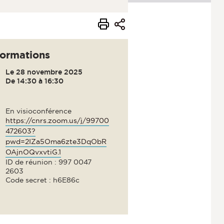
formations
Le 28 novembre 2025
De 14:30 à 16:30
En visioconférence
https://cnrs.zoom.us/j/99700
472603?
pwd=2IZa5Oma6zte3DqObR
OAjnOQvxvtiG.1
ID de réunion : 997 0047
2603
Code secret : h6E86c