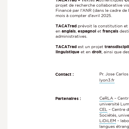
projet de recherche collaborative vis
Financé par l'ANR (dans le cadre de l
mois à compter d'avril 2025.
TACATrad
prévoit la constitution et
en
anglais
,
espagnol
et
français
dest
administratives.
TACATrad
est un projet
transdiscipl
linguistique
et en
droit
, ainsi que de
Pr. Jose Carl
Contact :
lyon3.fr
CeRLA
– Centr
Partenaires :
université Lum
CEL
– Centre d
Sociétés, univ
LiDiLEM
– labo
langues étrang