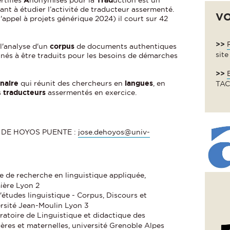
ant à étudier l’activité de traducteur assermenté.
VO
'appel à projets générique 2024) il court sur 42
>>
 l'analyse d'un
corpus
de documents authentiques
site
inés à être traduits pour les besoins de démarches
>>
inaire
qui réunit des chercheurs en
langues
, en
TAC
s
traducteurs
assermentés en exercice.
os DE HOYOS PUENTE :
jose.dehoyos@univ-
e de recherche en linguistique appliquée,
ière Lyon 2
'études linguistique - Corpus, Discours et
ersité Jean-Moulin Lyon 3
ratoire de Linguistique et didactique des
ères et maternelles, université Grenoble Alpes