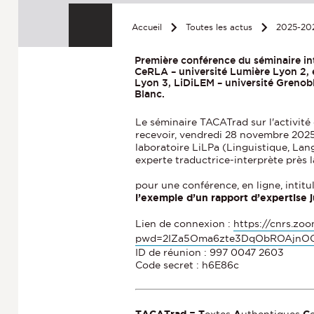
Accueil
Toutes les actus
2025-20
Première conférence du séminaire in
CeRLA – université Lumière Lyon 2, e
Lyon 3, LiDiLEM – université Grenob
Blanc.
Le séminaire TACATrad sur l'activité
recevoir, vendredi 28 novembre 202
laboratoire LiLPa (Linguistique, Lang
experte traductrice-interprète près 
pour une conférence, en ligne, intitu
l’exemple d’un rapport d’expertise ju
Lien de connexion :
https://cnrs.zo
pwd=2IZa5Oma6zte3DqObROAjnOQv
ID de réunion : 997 0047 2603
Code secret : h6E86c
TACATrad = T
extes
A
uthentiques
C