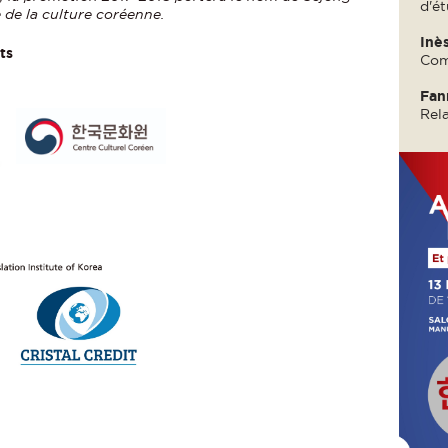
d'é
de la culture coréenne.
Inè
ts
Com
Fan
Rela