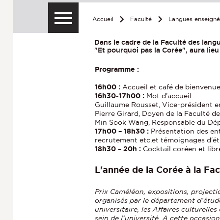
Accueil
Faculté
Langues enseign
Dans le cadre de la Faculté des lang
"Et pourquoi pas la Corée", aura lieu
Programme :
16h00 :
Accueil et café de bienvenu
16h30-17h00 :
Mot d’accueil
Guillaume Rousset, Vice-président e
Pierre Girard, Doyen de la Faculté d
Min Sook Wang, Responsable du Dép
17h00 – 18h30 :
Présentation des entr
recrutement etc.et témoignages d'é
18h30 – 20h :
Cocktail coréen et lib
L'année de la Corée à la Fa
Prix Caméléon, expositions, project
organisés par le département d’étud
universitaire, les Affaires culturelle
sein de l’université. A cette occasi