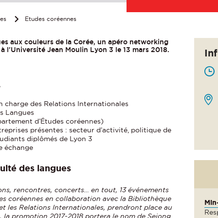
ées
Etudes coréennes
ues aux couleurs de la Corée, un apéro networking
 à l'Université Jean Moulin Lyon 3 le 13 mars 2018.
In
e
n charge des Relations Internationales
es Langues
artement d’Études coréennes)
eprises présentes : secteur d’activité, politique de
tudiants diplômés de Lyon 3
re échange
culté des langues
ions, rencontres, concerts… en tout, 13 événements
es coréennes en collaboration avec la Bibliothèque
Min
s et les Relations Internationales, prendront place au
Res
on, la promotion 2017-2018 portera le nom de Sejong