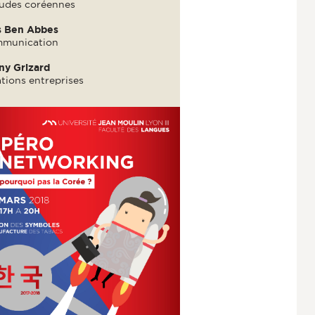
tudes coréennes
s Ben Abbes
munication
ny Grizard
tions entreprises