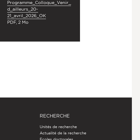
Programme_Colloque_Venir_
d_ailleurs_20-
21_avril_2026_OK
PDF, 2 Mo
RECHERCHE
Unités de recherche
Actualité de la recherche
Ecoles doctorales