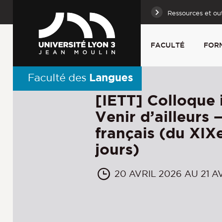
Ressources et out
FACULTÉ
FOR
Langues
Faculté des
[IETT] Colloque i
Venir d’ailleurs 
français (du XIXe
jours)
20 AVRIL 2026 AU 21 A