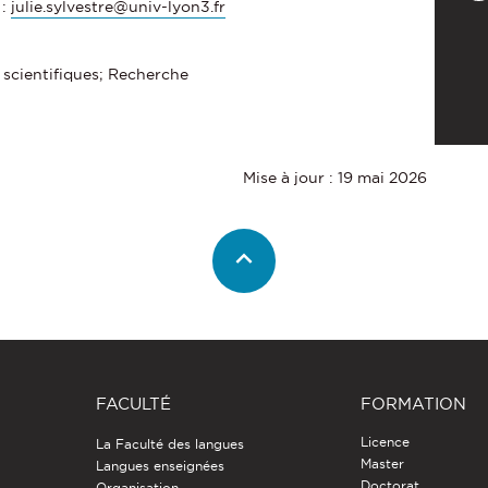
 :
julie.sylvestre@univ-lyon3.fr
 scientifiques; Recherche
Mise à jour : 19 mai 2026
FACULTÉ
FORMATION
Licence
La Faculté des langues
Master
Langues enseignées
Doctorat
Organisation