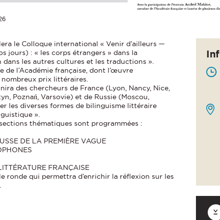
26
llera le Colloque international « Venir d’ailleurs —
In
os jours) : « les corps étrangers » dans la
n dans les autres cultures et les traductions ».
e de l’Académie française, dont l’œuvre
nombreux prix littéraires.
éunira des chercheurs de France (Lyon, Nancy, Nice,
tyn, Poznań, Varsovie) et de Russie (Moscou,
er les diverses formes de bilinguisme littéraire
inguistique ».
 sections thématiques sont programmées :
RUSSE DE LA PREMIÈRE VAGUE
COPHONES
 LITTÉRATURE FRANÇAISE
e ronde qui permettra d’enrichir la réflexion sur les
.