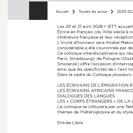
Accueil
Toutes les actus
2025-20
Les 20 et 21 avril 2026 l’ IETT accuei
Écrire en français (du XIXe siècle à n
littérature française et leur réceptio
L'invité d'honneur sera Andreï Makin
considérable a été couronnée par de 
Ce colloque interdisciplinaire qui r
Paris, Strasbourg), de Pologne (Olsz
Smolensk) offre l’occasion d’interrog
ainsi que les spécificités de « l'exil l
Dans le cadre du Colloque plusieurs
LES ÉCRIVAINS DE L’ÉMIGRATION 
LES ÉCRIVAINS AFRICAINS FRAN
DIALOGUES DES LANGUES
LES « CORPS ÉTRANGERS » DE LA
Le colloque se clôturera par une Tabl
thèmes de l’hétéroglossie et du style
Entrée Libre