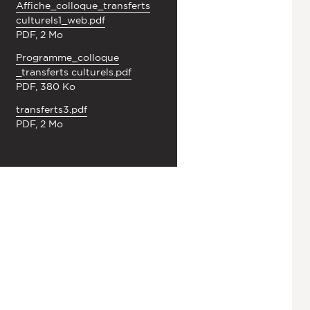
Affiche_colloque_transferts
culturels1_web.pdf
PDF, 2 Mo
Programme_colloque
_transferts culturels.pdf
PDF, 380 Ko
transferts3.pdf
PDF, 2 Mo