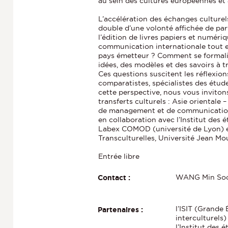
au sein des cultures européennes et 
L’accélération des échanges culturels
double d’une volonté affichée de pa
l’édition de livres papiers et numériq
communication internationale tout 
pays émetteur ? Comment se formalis
idées, des modèles et des savoirs à tr
Ces questions suscitent les réflexion
comparatistes, spécialistes des études
cette perspective, nous vous invitons
transferts culturels : Asie orientale 
de management et de communication 
en collaboration avec l’Institut des 
Labex COMOD (université de Lyon) et 
Transculturelles, Université Jean Mou
Entrée libre
WANG Min Soo
Contact :
l’ISIT (Grand
Partenaires :
interculturels
l’Institut des 