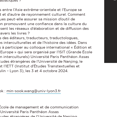
asiatiques ?
 entre l’Asie extrême-orientale et l’Europe se
rt et d’autre de rayonnement culturel. Comment
ues peut-elle assurer sa mission d’outil de
en promouvant une confiance dans la culture du
ent les réseaux d’élaboration et de diffusion des
avers les livres ?
s des éditeurs, traducteurs, traductologues,
 interculturelles et de l’histoire des idées. Dans
 à participer au colloque international « Édition et
– Europe » qui sera organisé par l’ISIT (Grande École
interculturels) Université Paris Panthéon Assas
études étrangères de l’Université de Nanjing, le
l’IETT (Institut d’Études Transtextuelles et
lin – Lyon 3), les 3 et 4 octobre 2024.
k :
min-sook.wang@univ-lyon3.fr
e École de management et de communication
) Université Paris Panthéon Assas
études étrangères de l’Université de Nanjing