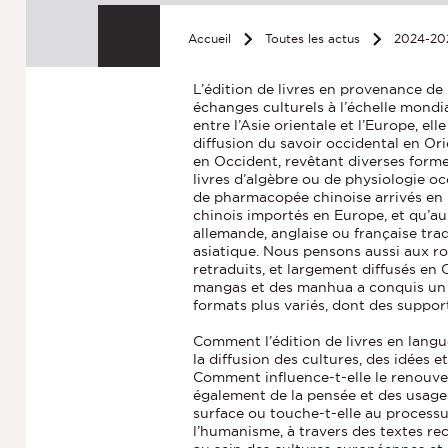
Accueil
Toutes les actus
2024-20
L’édition de livres en provenance de 
échanges culturels à l’échelle mondia
entre l’Asie orientale et l’Europe, el
diffusion du savoir occidental en Or
en Occident, revêtant diverses forme
livres d’algèbre ou de physiologie o
de pharmacopée chinoise arrivés en 
chinois importés en Europe, et qu’a
allemande, anglaise ou française trad
asiatique. Nous pensons aussi aux ro
retraduits, et largement diffusés en
mangas et des manhua a conquis un p
formats plus variés, dont des suppor
Comment l’édition de livres en langue
la diffusion des cultures, des idées e
Comment influence-t-elle le renouvell
également de la pensée et des usages
surface ou touche-t-elle au processu
l’humanisme, à travers des textes r