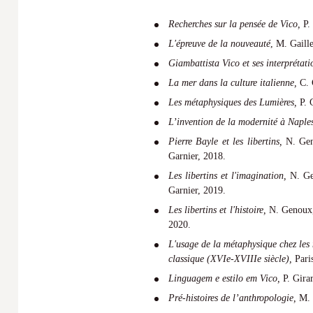
Recherches sur la pensée de Vico,
P.
L'épreuve de la nouveauté
, M. Gaill
Giambattista Vico et ses interprétat
La mer dans la culture italienne
,
C. 
Les métaphysiques des Lumières,
P. 
L’invention de la modernité à Naple
Pierre
Bayle et les libertins,
N.
Gen
Garnier, 2018.
Les libertins et l'imagination,
N.
Ge
Garnier, 2019.
Les libertins et l'histoire,
N.
Genoux,
2020.
L'usage de la métaphysique chez les 
classique (XVIe-XVIIIe siècle),
Paris
Linguagem e estilo em Vico,
P. Gira
Pré-histoires de l’anthropologie
,
M. 