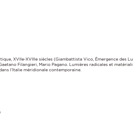
litique, XVIIe-XVIIIe siècles (Giambattista Vico, Émergence des L
aetano Filangieri, Mario Pagano. Lumières radicales et matériali
 dans l’Italie méridionale contemporaine.
s