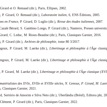
 Girard et O. Remaud (dir.), Paris, Ellipses, 2002.
e, P. Girard, O. Remaud (dir.),
Laboratoire italien
, 6, ENS Éditions, 2005.
ions en France
, P. Girard, D. Luglio (dir.),
Revue des études italiennes,
2007.
Cazalé Bérard, S. Gambino Longo, P. Girard (dir.), Nanterre, Presses universita
Girard, C. Leduc, M. Rioux-Beaulne (dir.), Paris, Classiques Garnier, 2016.
s
,
P. Girard (dir.),
Archives de philosophie
, tome 80 3/2017.
goux, P. Girard, M. Laerke (dir.),
Libertinage et philosophie à l'Âge classi
ngoux, P. Girard, M. Laerke (dir.),
Libertinage et philosophie à l'Âge classi
 P. Girard, M. Laerke (dir.),
Libertinage et philosophie à l'Âge classique (XVI
matérialistes des XVIe, XVIIe et XVIIIe siècles,
N.
Genoux, P. Girard, M. Laerk
, Classiques Garnier, 2021.
rd, Sertório de Amorim e Silva Neto (dir.), Uberlândia (Brésil), Editora phi, 2
Clément, P. Girard (dir.), Paris, Classiques Garnier, 2022.