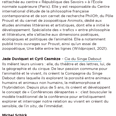
rattachée au centre « République des Savoirs » à l’École
normale supérieure (Paris). Elle y est responsable du Centre
international d’étude de la philosophie française
contemporaine et de son carnet de recherche PhilOfr, du Pôle
Proust et du carnet de zoopoétique Animots, dédié aux
études animales littéraires et artistiques, dont elle a initié le
développement. Spécialiste des « trafics » entre philosophie
et littérature, elle s’attache aux dimensions poétiques,
écologiques et politiques de l’animalité. Elle a notamment
publié trois ouvrages sur Proust, ainsi qu’un essai de
zoopoétique, Une bête entre les lignes (Wildproject, 2021).
Jade Duviquet et Cyril Casmèze
–
Cie du Singe Debout
Ils mêlent leurs univers : elle, du théâtre et des lettres, lui, de
la géographie et du cirque. De leur passion commune pour
l’animalité et le vivant, ils créent la Compagnie du Singe
Debout dans laquelle ils explorent la porosité entre animaux
humains et animaux non humains, la métamorphose et
l’hybridation. Depuis plus de 5 ans, ils créent et développent
le concept de « Conférences dérapantes » : c’est bousculer le
modèle traditionnel de la conférence pour artistiquement
explorer et interroger notre relation au vivant en créant du
sensible, de l’
in situ
, de l’immédiat.
Michel Schick