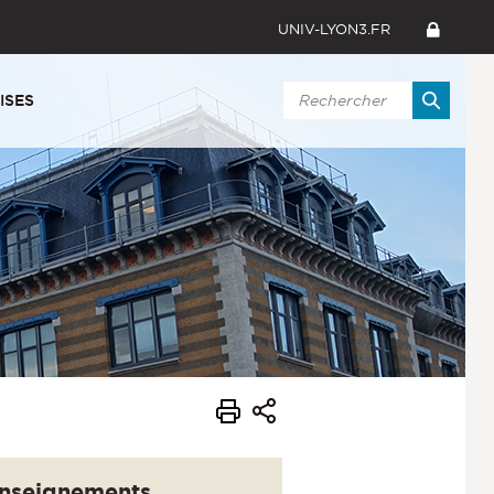
UNIV-LYON3.FR
ISES
nseignements