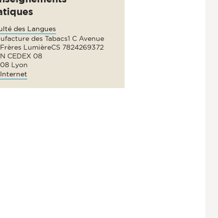
atiques
ulté des Langues
ufacture des Tabacs1 C Avenue
 Frères LumièreCS 7824269372
N CEDEX 08
08 Lyon
Internet