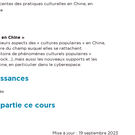
entes des pratiques culturelles en Chine, en
ce
s en Chine »
eurs aspects des « cultures populaires » en Chine,
oire du champ auquel elles se rattachent.
toire de phénomènes culturels populaires «
 rock…), mais aussi les nouveaux supports et les
ine, en particulier dans le cyberespace.
issances
es
 partie ce cours
Mise à jour : 19 septembre 2023