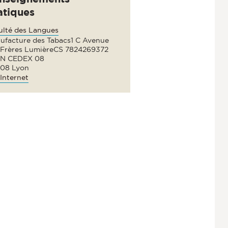
atiques
ulté des Langues
ufacture des Tabacs1 C Avenue
 Frères LumièreCS 7824269372
N CEDEX 08
08 Lyon
Internet