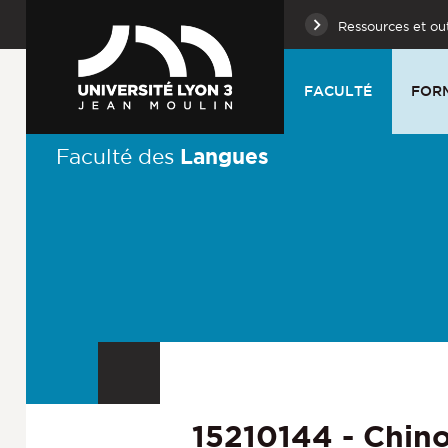
Ressources et out
FACULTÉ
FOR
Langues
Faculté des
15210144 - Chinoi