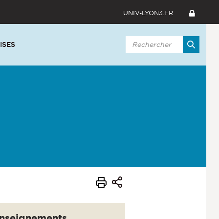
UNIV-LYON3.FR
ISES
nseignements