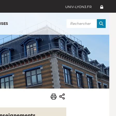
UNIV-LYON3.FR
ISES
nseignements