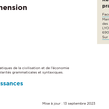
pr
hension
Fac
Man
des
LYO
690
Sur 
iques de la civilisation et de l'économie
larités grammaticales et syntaxiques.
issances
Mise à jour : 13 septembre 2023