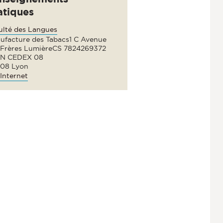
atiques
ulté des Langues
ufacture des Tabacs1 C Avenue
 Frères LumièreCS 7824269372
N CEDEX 08
08 Lyon
Internet