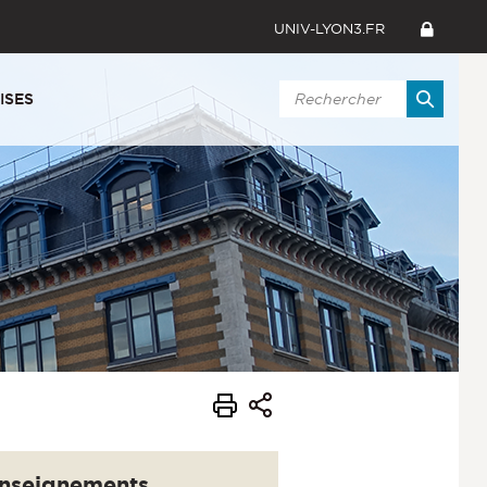
UNIV-LYON3.FR
ISES
nseignements