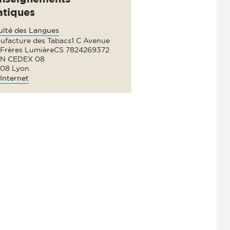
atiques
ulté des Langues
ufacture des Tabacs1 C Avenue
 Frères LumièreCS 7824269372
N CEDEX 08
08 Lyon
Internet