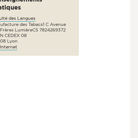
atiques
ulté des Langues
ufacture des Tabacs1 C Avenue
 Frères LumièreCS 7824269372
N CEDEX 08
08 Lyon
Internet