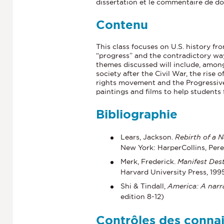
dissertation et le commentaire de d
Contenu
This class focuses on U.S. history fr
“progress” and the contradictory wa
themes discussed will include, amon
society after the Civil War, the rise
rights movement and the Progressive
paintings and films to help students 
Bibliographie
Lears, Jackson.
Rebirth of a 
New York: HarperCollins, Pere
Merk, Frederick.
Manifest Dest
Harvard University Press, 199
Shi & Tindall,
America: A narra
edition 8-12)
Contrôles des conna