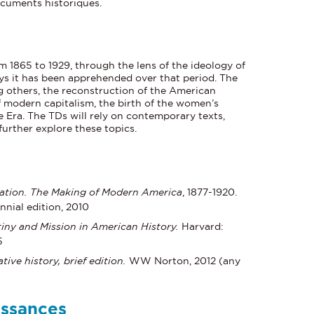
ocuments historiques.
om 1865 to 1929, through the lens of the ideology of
ys it has been apprehended over that period. The
g others, the reconstruction of the American
 of modern capitalism, the birth of the women’s
 Era. The TDs will rely on contemporary texts,
further explore these topics.
Nation. The Making of Modern America
, 1877-1920.
nnial edition, 2010
iny and Mission in American History.
Harvard:
5
tive history, brief edition.
WW Norton, 2012 (any
issances