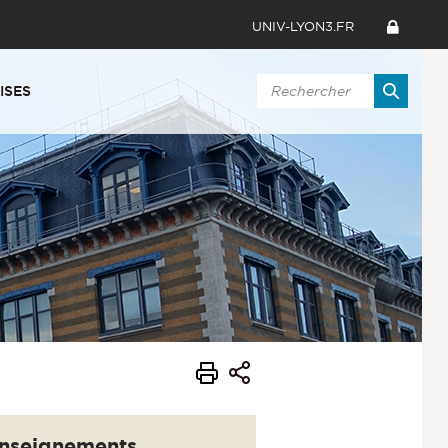
UNIV-LYON3.FR
ISES
nseignements