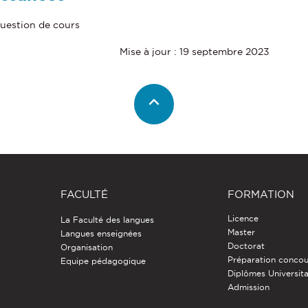
 question de cours
Mise à jour : 19 septembre 2023
FACULTÉ
FORMATION
Licence
La Faculté des langues
Master
Langues enseignées
Doctorat
Organisation
Préparation concou
Equipe pédagogique
Diplômes Universita
Admission