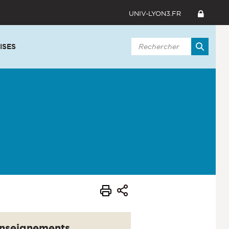
UNIV-LYON3.FR
ISES
nseignements