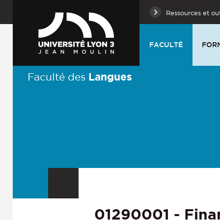
Ressources et out
FACULTÉ
FOR
Langues
Faculté des
01290001 - Finan