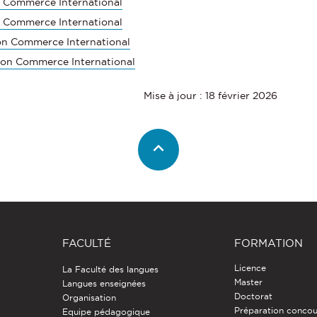
n Commerce International
n Commerce International
on Commerce International
ion Commerce International
Mise à jour : 18 février 2026
FACULTÉ
FORMATION
Licence
La Faculté des langues
Master
Langues enseignées
Doctorat
Organisation
Préparation concou
Equipe pédagogique