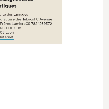
atiques
ulté des Langues
ufacture des Tabacs1 C Avenue
 Frères LumièreCS 7824269372
N CEDEX 08
08 Lyon
Internet