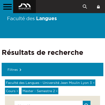
Langues
Faculté des
Résultats de recherche
Filtres
Faculté des Langues - Université Jean Moulin Lyon 3
×
Cours
×
Master - Semestre 2
×