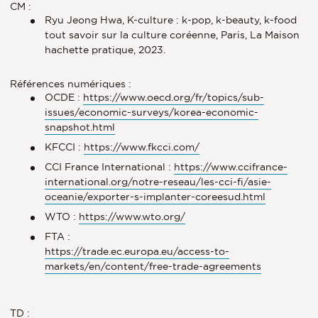
CM :
Ryu Jeong Hwa, K-culture : k-pop, k-beauty, k-food
tout savoir sur la culture coréenne, Paris, La Maison
hachette pratique, 2023.
Références numériques :
OCDE :
https://www.oecd.org/fr/topics/sub-
issues/economic-surveys/korea-economic-
snapshot.html
KFCCI :
https://www.fkcci.com/
CCI France International :
https://www.ccifrance-
international.org/notre-reseau/les-cci-fi/asie-
oceanie/exporter-s-implanter-coreesud.html
WTO :
https://www.wto.org/
FTA :
https://trade.ec.europa.eu/access-to-
markets/en/content/free-trade-agreements
TD :