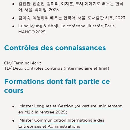
김진환, 권순진, 김미리, 이지훈, 도시 이야기로 배우는 한국
어, 서울, 박이정, 2025
김미숙, 여행하며 배우는 한국어, 서울, 도서출판 하우, 2023
Luna Kyung & Ahnji, La coréenne illustrée, Paris,
MANGO,2025
Contrôles des connaissances
CM/ Terminal écrit
TD/ Deux contrôles continus (intermédiaire et final)
Formations dont fait partie ce
cours
Master Langues et Gestion (ouverture uniquement
en M2 à la rentrée 2025)
Master Communication Internationale des
Entreprises et Administrations