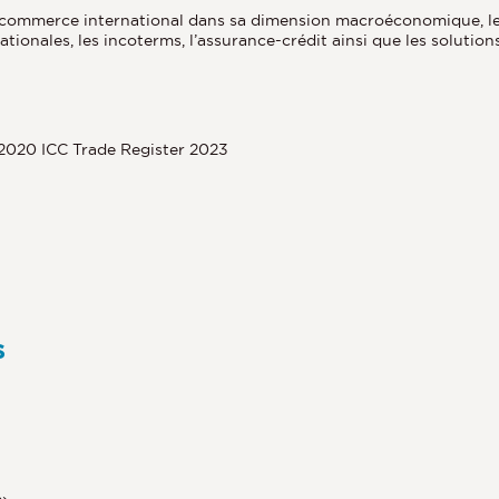
commerce international dans sa dimension macroéconomique, les g
ationales, les incoterms, l’assurance-crédit ainsi que les soluti
2020 ICC Trade Register 2023
s