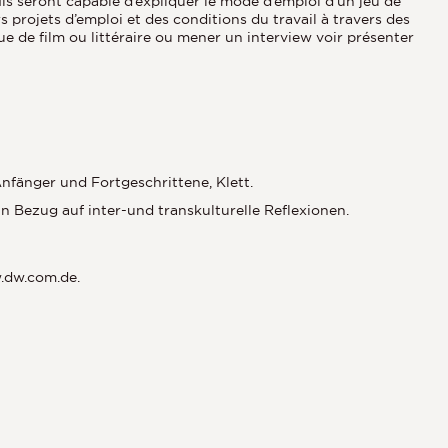
 seront capable d’expliquer le mode d’emploi d’un jeu de
 projets d’emploi et des conditions du travail à travers des
que de film ou littéraire ou mener un interview voir présenter
nfänger und Fortgeschrittene, Klett.
n Bezug auf inter-und transkulturelle Reflexionen.
w.dw.com.de.