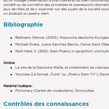
qu’un voyage (réservation d’une chambre) ou bien communiquer
société ou de connaître des proverbes et expressions idiomatiqu
jeux de rôles et de s`exprimer sur des sujets de la société sou
un podcast ou poetry slam.
Bibliographie
Bellmann Werner (2003): Klassische deutsche Kurzges
Michael Dreke, Juana Sánchez Benito, Carlos Sanz Oberb
Reiß-Held, S. (2021). Slam Poetry in sprachlich und ku
Online
:
Le site de la Deutsche Welle, et notamment les rubriq
Youtube (Le format „Funk“ ou „Poetry Slam TV“), Deut
Matériel ludique:
Pictionary (Cartes de vocabulaire), Storycubes
Contrôles des connaissances