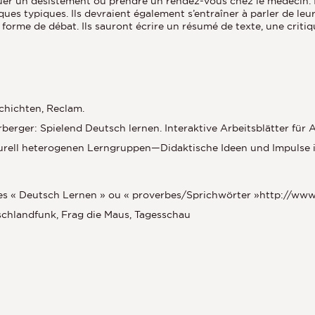
 un désistement ou prendre un rendez-vous chez le médecin. Ils
es typiques. Ils devraient également s’entraîner à parler de leurs
s forme de débat. Ils sauront écrire un résumé de texte, une criti
chichten, Reclam.
erger: Spielend Deutsch lernen. Interaktive Arbeitsblätter für A
lturell heterogenen Lerngruppen—Didaktische Ideen und Impulse i
ues « Deutsch Lernen » ou « proverbes/Sprichwörter »http://ww
schlandfunk, Frag die Maus, Tagesschau