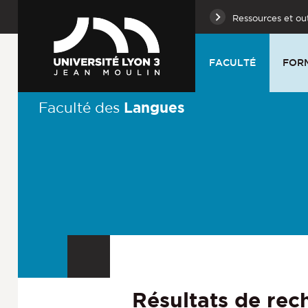
Ressources et out
FACULTÉ
FOR
Langues
Faculté des
Résultats de rec