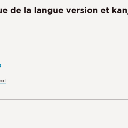
 de la langue version et kanj
s
nal